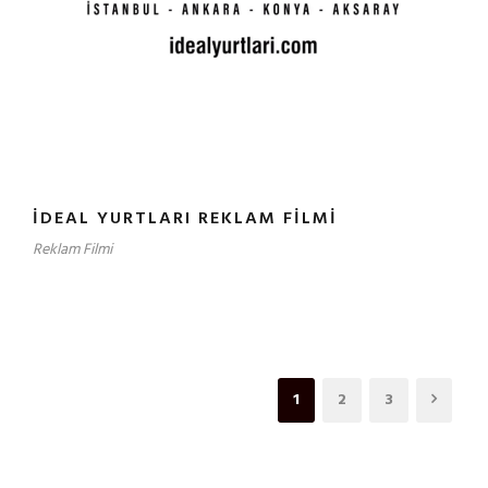
İDEAL YURTLARI REKLAM FILMI
Reklam Filmi
1
2
3