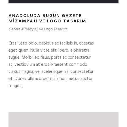
ANADOLUDA BUGÜN GAZETE
MIZAMPAJI VE LOGO TASARIMI
Gazete Mizampajı ve Logo Tasarımı
Cras justo odio, dapibus ac facilisis in, egestas
eget quam. Nulla vitae elit libero, a pharetra
augue. Morbi leo risus, porta ac consectetur
ac, vestibulum at eros. Praesent commodo
cursus magna, vel scelerisque nisl consectetur
et. Donec ullamcorper nulla non metus auctor
fringilla.