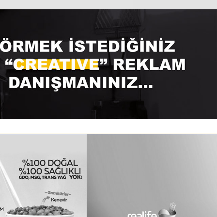
GURCUM LOGO –
DEMIRPOLAT UN LOGO
MSAL KIMLIK VE
TASARIMI
AND TASARIMI