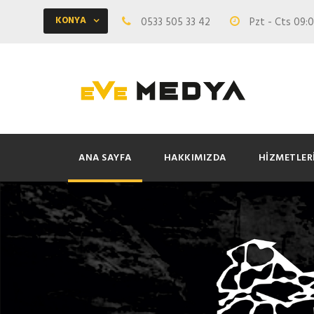
KONYA
0533 505 33 42
Pzt - Cts 09:0
ANA SAYFA
HAKKIMIZDA
HIZMETLER