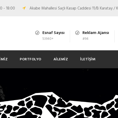
0 - 18:00
Akabe Mahallesi Saçlı Kasap Caddesi 11/B Karatay 
Esnaf Sayısı
Reklam Ajansı
53940+
#94
IMIZ
PORTFOLYO
AILEMIZ
İLETIŞIM