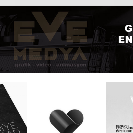
ÇALIŞKAN BOZKIR
BUL
NCE
ECZANESI LOGO
KURU
TASARIMI
ST