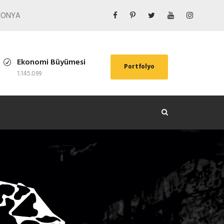
/ KONYA
Ekonomi Büyümesi
Portfolyo
1.145.099